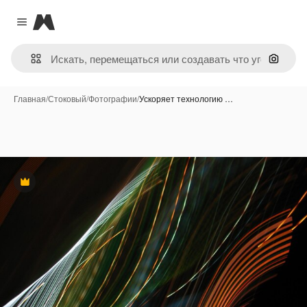
Magnific
Close menu
Поиск 
Главная
/
Стоковый
/
Фотографии
/
Ускоряет технологию …
Премиум