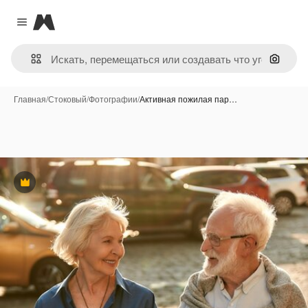
Magnific
Close menu
Поиск 
Главная
/
Стоковый
/
Фотографии
/
Активная пожилая пар…
Премиум