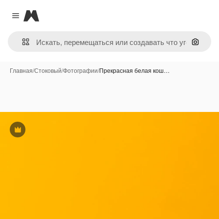
Magnific
Close menu
Поиск 
Главная
/
Стоковый
/
Фотографии
/
Прекрасная белая кош…
Премиум