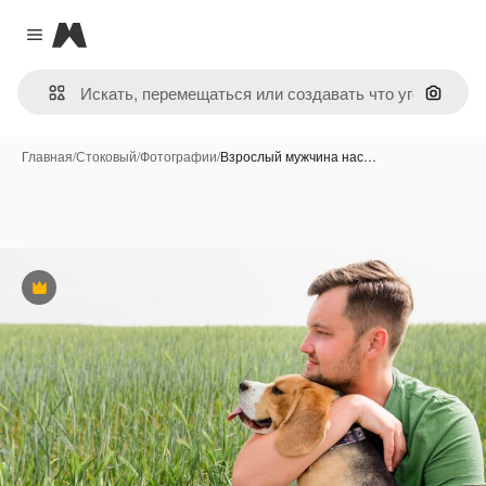
Magnific
Close menu
Поиск 
Главная
/
Стоковый
/
Фотографии
/
Взрослый мужчина нас…
Премиум