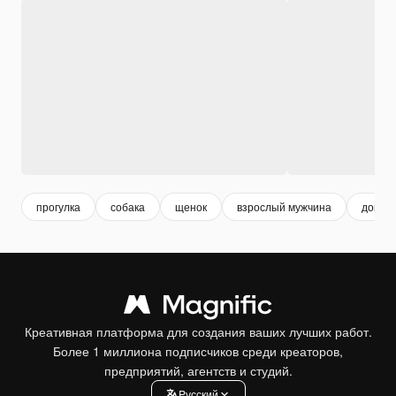
прогулка
собака
щенок
взрослый мужчина
домаш
Креативная платформа для создания ваших лучших работ.
Более 1 миллиона подписчиков среди креаторов,
предприятий, агентств и студий.
Pусский