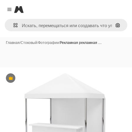
Magnific
Close menu
Поиск 
Главная
/
Стоковый
/
Фотографии
/
Рекламная рекламная …
Премиум