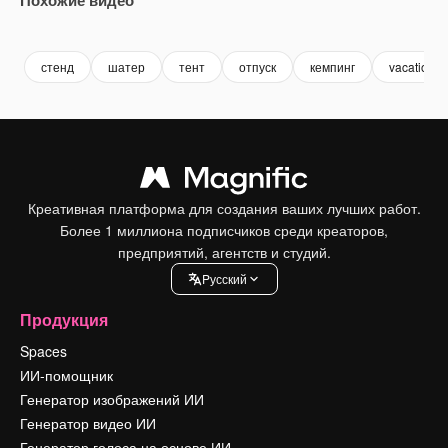
Premium
Premium
Premium
Premium
стенд
шатер
тент
отпуск
кемпинг
vacation
Креативная платформа для создания ваших лучших работ.
Более 1 миллиона подписчиков среди креаторов,
предприятий, агентств и студий.
Pусский
Продукция
Spaces
ИИ-помощник
Генератор изображений ИИ
Генератор видео ИИ
Генератор голоса на основе ИИ