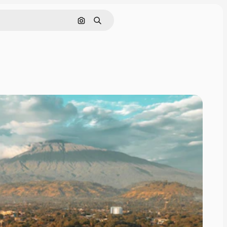
Поиск по изображению
Поиск