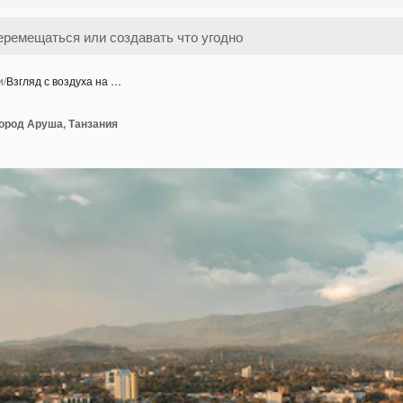
и
/
Взгляд с воздуха на …
город Аруша, Танзания