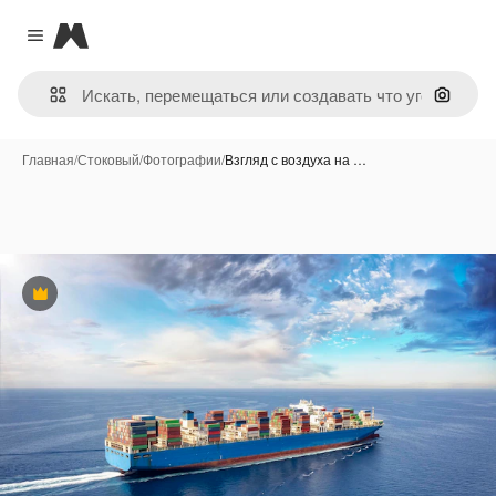
Magnific
Close menu
Поиск 
Главная
/
Стоковый
/
Фотографии
/
Взгляд с воздуха на …
Премиум