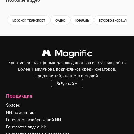
Premium
Premium
Сгенерировано с помощью ИИ
Premium
Premium
Сгенериров
морской транспорт
судно
корабль
грузовой корабль
Креативная платформа для создания ваших лучших работ.
Более 1 миллиона подписчиков среди креаторов,
предприятий, агентств и студий.
Pусский
Продукция
Spaces
ИИ-помощник
Генератор изображений ИИ
Генератор видео ИИ
Генератор голоса на основе ИИ