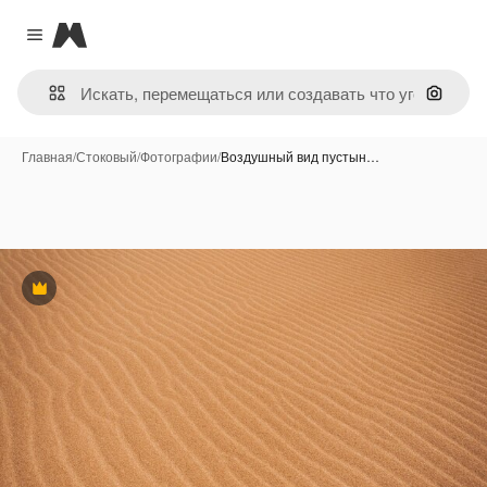
Magnific
Close menu
Поиск 
Главная
/
Стоковый
/
Фотографии
/
Воздушный вид пустын…
Премиум