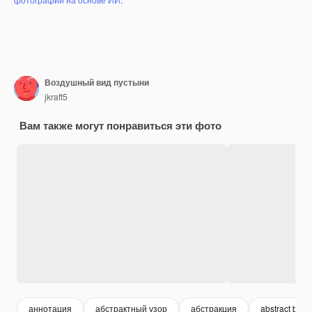
Воздушный вид пустыни
jkraft5
Вам также могут понравиться эти фото
аннотация
абстрактный узор
абстракция
abstract bac