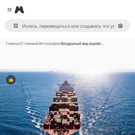
Magnific
Close menu
Поиск 
Главная
/
Стоковый
/
Фотографии
/
Воздушный вид корабл…
Премиум