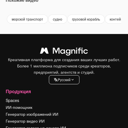
Premium
Premium
Premium
Premium
морской транспорт
судно
грузовой корабль
контейнер
Креативная платформа для создания ваших лучших работ.
Более 1 миллиона подписчиков среди креаторов,
предприятий, агентств и студий.
Pусский
Продукция
Spaces
ИИ-помощник
Генератор изображений ИИ
Генератор видео ИИ
Генератор голоса на основе ИИ