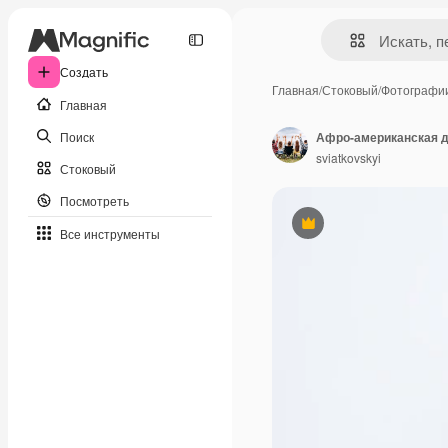
Создать
Главная
/
Стоковый
/
Фотографи
Главная
Поиск
Афро-американская д
sviatkovskyi
Стоковый
Посмотреть
Премиум
Все инструменты