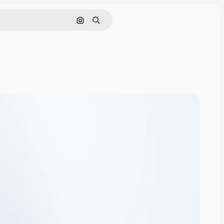
Поиск по изображению
Поиск