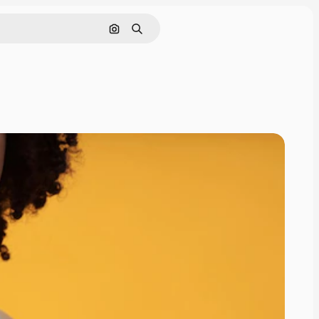
Поиск по изображению
Поиск