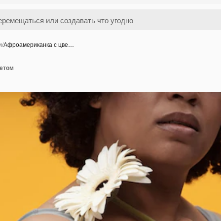
и
/
Афроамериканка с цве…
ветом