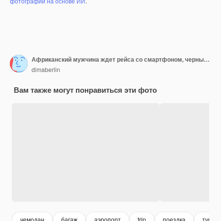
фотографий на основе ИИ
.
Африканский мужчина ждет рейса со смартфоном, черный парень лежит на скамейке рядом с багажом в аэропорту
dimaberlin
Вам также могут понравиться эти фото
чемодан
багаж
аэропорт
trip
поездка
тур