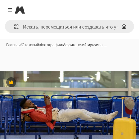
Magnific
Close menu
Поиск 
Главная
/
Стоковый
/
Фотографии
/
Африканский мужчина …
Премиум