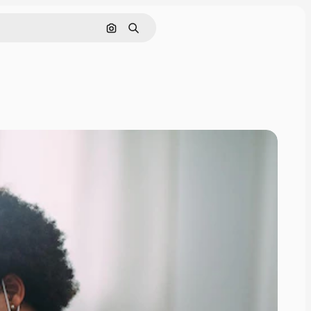
Поиск по изображению
Поиск