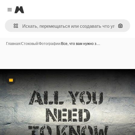
Magnific
Close menu
Поиск 
Главная
/
Стоковый
/
Фотографии
/
Все, что вам нужно з…
Премиум