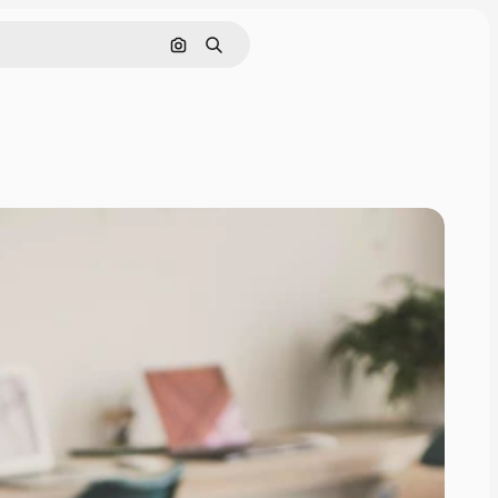
Поиск по изображению
Поиск