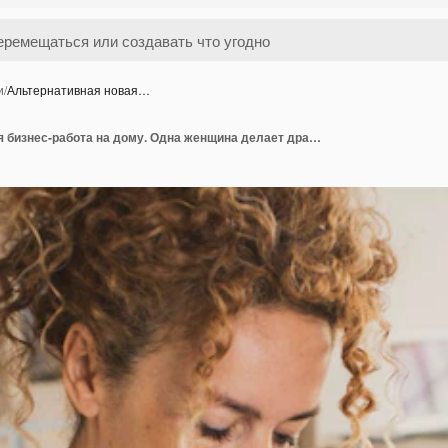
и
/
Альтернативная новая…
Альтернативная новая бизнес-работа на дому. Одна женщина делает драгоценности и аксессуары, используя разноцветные бусины и шнуры, и смотрит урок в онлайн-уроке. Планшет на столе. Креативные руки.