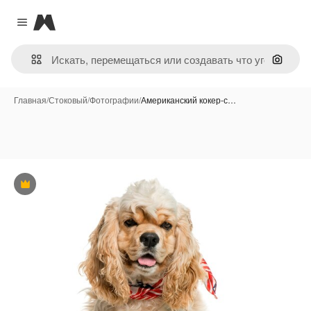
Magnific
Close menu
Поиск 
Главная
/
Стоковый
/
Фотографии
/
Американский кокер-с…
Премиум