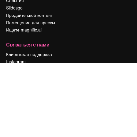
События
Slidesgo
Продайте свой контент
Помещение для прессы
Ищете magnific.ai
Связаться с нами
Клиентская поддержка
Instagram
YouTube
LinkedIn
TikTok
Discord
X
Reddit
Copyright © 2010-
2026
Freepik Company S.L.U.
Все права защищены
.