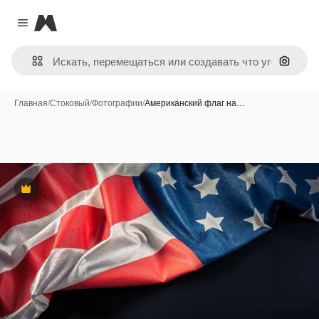
Magnific
Close menu
Поиск 
Главная
/
Стоковый
/
Фотографии
/
Американский флаг на…
Премиум