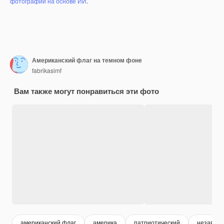
фотографий на основе ИИ
.
Американский флаг на темном фоне
fabrikasimf
Вам также могут понравиться эти фото
американский флаг
америка
патриотический
независи