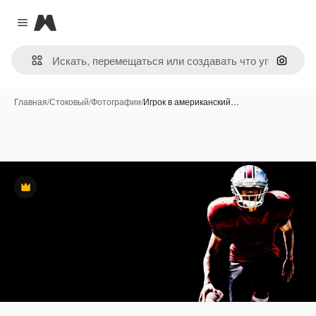
Magnific
Close menu
Поиск 
Главная
/
Стоковый
/
Фотографии
/
Игрок в американский…
Премиум