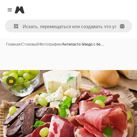
Magnific
Close menu
Поиск 
Главная
/
Стоковый
/
Фотографии
/
Антипасто блюдо с бе…
Премиум