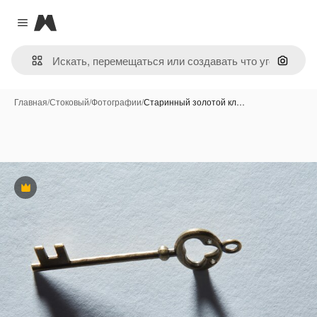
Magnific
Close menu
Поиск 
Главная
/
Стоковый
/
Фотографии
/
Старинный золотой кл…
Премиум