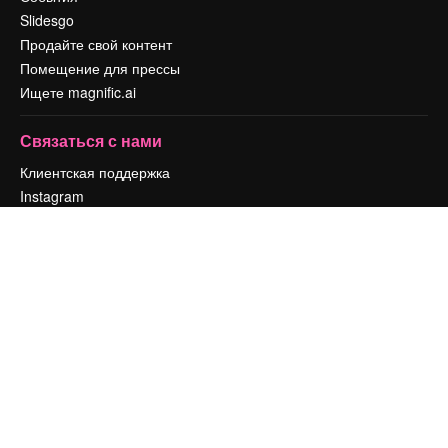
Slidesgo
Продайте свой контент
Помещение для прессы
Ищете magnific.ai
Связаться с нами
Клиентская поддержка
Instagram
YouTube
LinkedIn
TikTok
Discord
X
Reddit
Copyright © 2010-
2026
Freepik Company S.L.U.
Все права защищены
.