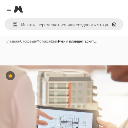
Magnific
Close menu
Поиск 
Главная
/
Стоковый
/
Фотографии
/
Руки и планшет архит…
Премиум