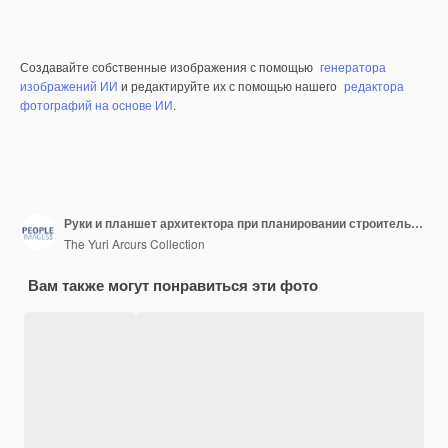
Создавайте собственные изображения с помощью
генератора
изображений ИИ
и редактируйте их с помощью нашего
редактора
фотографий на основе ИИ
.
Руки и планшет архитектора при планировании строительства 3D-модель или стратегия проектирования промышленной архитектуры в офисе Рука инженерной группы на совещании на сенсорном экране для составления плана здания
The Yuri Arcurs Collection
Вам также могут понравиться эти фото