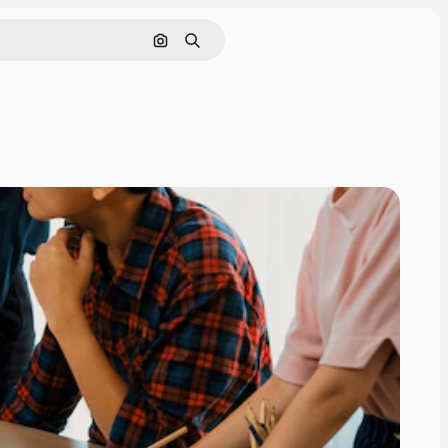
Поиск по изображению
Поиск