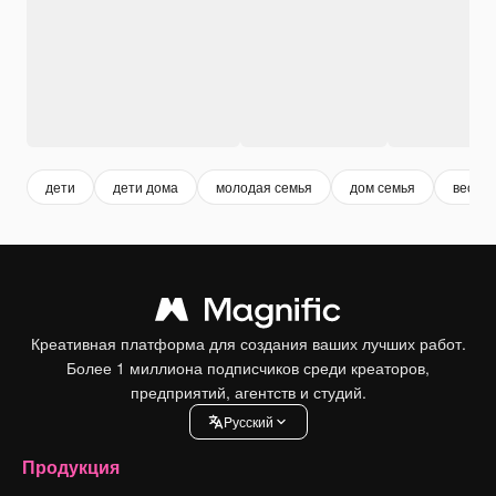
дети
дети дома
молодая семья
дом семья
весел
Креативная платформа для создания ваших лучших работ.
Более 1 миллиона подписчиков среди креаторов,
предприятий, агентств и студий.
Pусский
Продукция