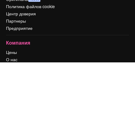
Политика файлов cookie
Центр доверия
Партнеры
Предприятие
Компания
Цены
О нас
Reviews
Вакансии
Поиск тенденций
Блог
События
Slidesgo
Продайте свой контент
Помещение для прессы
Ищете magnific.ai