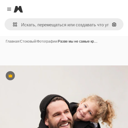
Magnific
Close menu
Поиск 
Главная
/
Стоковый
/
Фотографии
/
Разве мы не самые кр…
Премиум