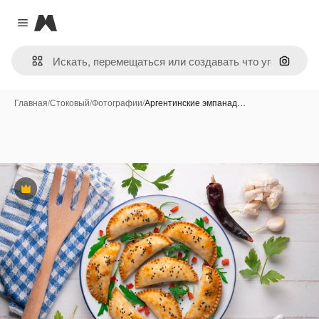
Magnific
Close menu
Поиск 
Главная
/
Стоковый
/
Фотографии
/
Аргентинские эмпанад…
Премиум