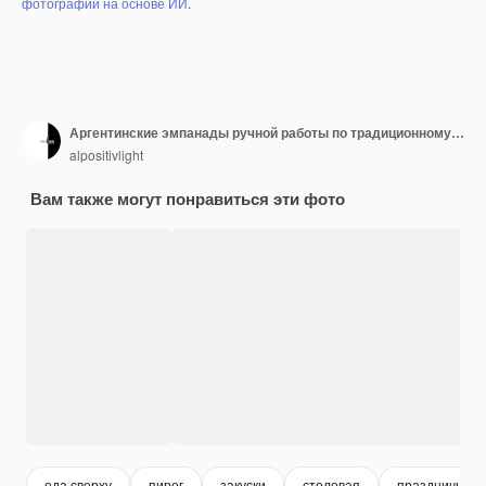
фотографий на основе ИИ
.
Аргентинские эмпанады ручной работы по традиционному рецепту
alpositivlight
Вам также могут понравиться эти фото
еда сверху
пирог
закуски
столовая
праздничный 