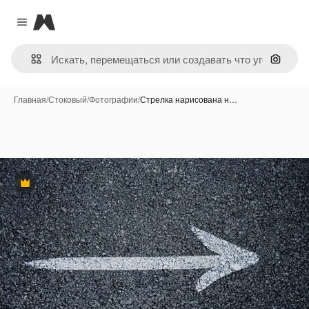
Magnific
Close menu
Поиск 
Главная
/
Стоковый
/
Фотографии
/
Стрелка нарисована н…
Премиум