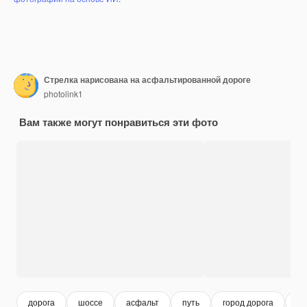
Стрелка нарисована на асфальтированной дороге
photolink1
Вам также могут понравиться эти фото
дорога
шоссе
асфальт
путь
город дорога
в 