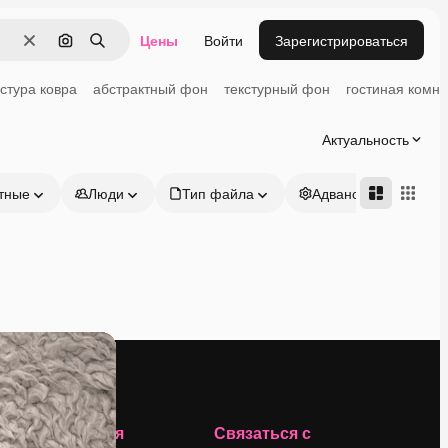
Цены
Войти
Зарегистрироваться
Очистить
Поиск по изображению
Поиск
кстура ковра
абстрактный фон
текстурный фон
гостиная комна
Актуальность
тные
Люди
Тип файла
Адвансд
Компания
Связаться с