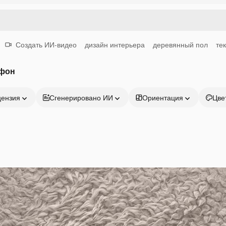
Создать ИИ-видео
дизайн интерьера
деревянный пол
те
 фон
цензия
Сгенерировано ИИ
Ориентация
Цве
Продукция
Начать