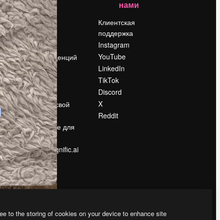
нами
Цены
о
О нас
Клиентская
поддержка
Reviews
Instagram
Вакансии
YouTube
Поиск тенденций
LinkedIn
Блог
TikTok
События
Discord
Slidesgo
ости
X
Продайте свой
контент
Reddit
в
Помещение для
прессы
Ищете magnific.ai
ee to the storing of cookies on your device to enhance site