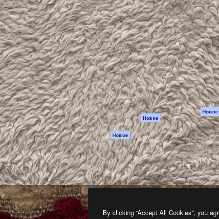
атформа для создания
Spaces
Academy
работ. Более 1 миллиона
ИИ-помощник
Документация п
реди креаторов,
Пакету ИИ
Генератор
гентств и студий.
изображений ИИ
Служба
поддержки
Генератор видео
ИИ
Условия и
положения
Генератор голоса
на основе ИИ
Политика
конфиденциальн
Стоковый контент
Оригиналы
MCP для
Новое
Новое
Claude/ChatGPT
Политика файло
cookie
Агенты
Новое
Центр доверия
API
Партнеры
Мобильное
приложение
Предприятие
Все инструменты
Magnific
By clicking “Accept All Cookies”, you agr