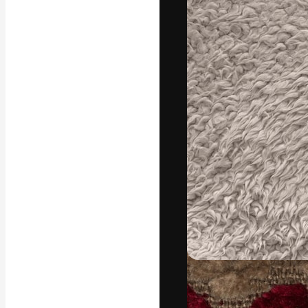
Креативная пл
ваших лучших 
подписчиков с
предприятий, а
Pусский