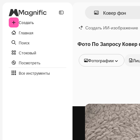
Создать
Создать ИИ-изображение
Главная
Поиск
Фото По Запросу Ковер
Стоковый
Фотографии
Ли
Посмотреть
Все изображения
Все инструменты
Векторы
Иллюстрации
Фотографии
PSD
Шаблоны
Мокапы
Видео
Видеоролик
Моушн-дизайн
Видеошаблоны
Иконки
3D-модели
Шрифты