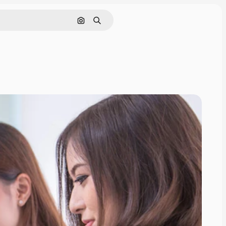
Поиск по изображению
Поиск