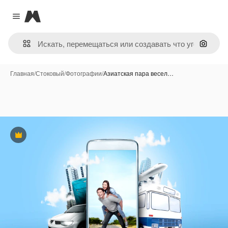
Magnific
Close menu
Поиск 
Главная
/
Стоковый
/
Фотографии
/
Азиатская пара весел…
Премиум