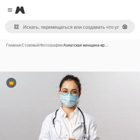
Magnific
Close menu
Поиск 
Главная
/
Стоковый
/
Фотографии
/
Азиатская женщина-вр…
Премиум