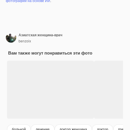
фотографий на основе ИИ
.
Азиатская женщина-врач
benzoix
Вам также могут понравиться эти фото
больной
лечение
доктор женщина
доктор
грипп