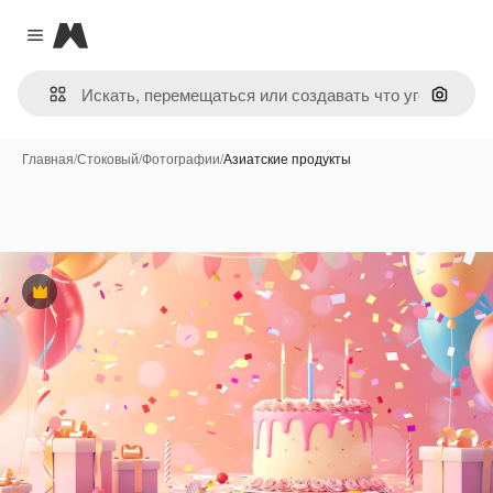
Magnific
Close menu
Поиск 
Главная
/
Стоковый
/
Фотографии
/
Азиатские продукты
Премиум