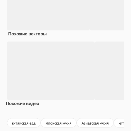
Похожие векторы
Похожие видео
Premium
Premium
Premium
Premium
китайская еда
Японская кухня
Азиатская кухня
китайс