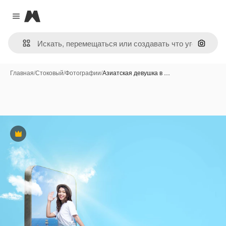
Magnific
Close menu
Поиск 
Главная
/
Стоковый
/
Фотографии
/
Азиатская девушка в …
Премиум