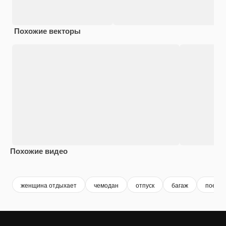
Похожие векторы
Похожие видео
Premium
Premium
Сгенерировано с помощью ИИ
Premium
Premium
женщина отдыхает
чемодан
отпуск
багаж
поездк