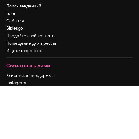
Поиск тенденций
Блог
События
Slidesgo
Продайте свой контент
Помещение для прессы
Ищете magnific.ai
Связаться с нами
Клиентская поддержка
Instagram
YouTube
LinkedIn
TikTok
Discord
X
Reddit