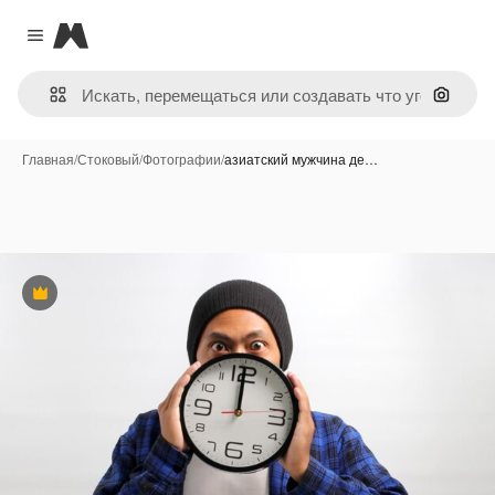
Magnific
Close menu
Поиск 
Главная
/
Стоковый
/
Фотографии
/
азиатский мужчина де…
Премиум