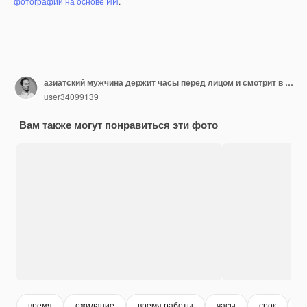
фотографий на основе ИИ
.
азиатский мужчина держит часы перед лицом и смотрит в камеру с удивленным выражением лица
user34099139
Вам также могут понравиться эти фото
время
ожидание
время работы
часы
срок
п