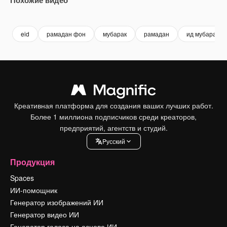
Premium
Premium
Premium
Premium
eid
рамадан фон
мубарак
рамадан
ид мубарак
Креативная платформа для создания ваших лучших работ.
Более 1 миллиона подписчиков среди креаторов,
предприятий, агентств и студий.
Pусский
Продукция
Spaces
ИИ-помощник
Генератор изображений ИИ
Генератор видео ИИ
Генератор голоса на основе ИИ