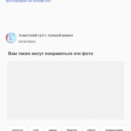
фотографий на основе ИИ
.
Азиатский суп с лапшой рамен
karandaev
Вам также могут понравиться эти фото
лапша
суп
ужин
блюдо
обед
домашняя еда