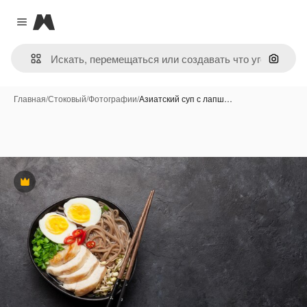
Magnific
Close menu
Поиск 
Главная
/
Стоковый
/
Фотографии
/
Азиатский суп с лапш…
Премиум