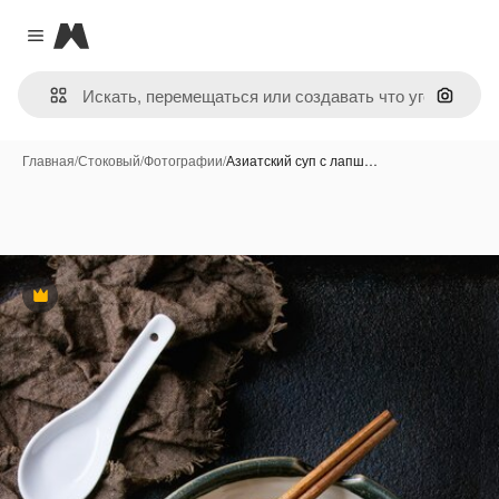
Magnific
Close menu
Поиск 
Главная
/
Стоковый
/
Фотографии
/
Азиатский суп с лапш…
Премиум