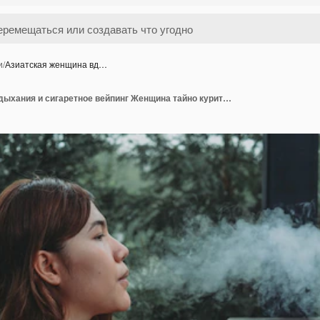
и
/
Азиатская женщина вд…
Азиатская женщина вдыхания и сигаретное вейпинг Женщина тайно курит Концепция бросить курить