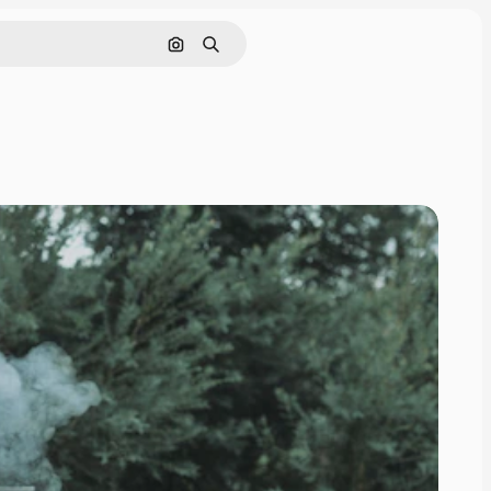
Поиск по изображению
Поиск