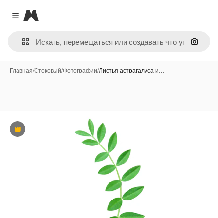
Magnific
Close menu
Поиск 
Главная
/
Стоковый
/
Фотографии
/
Листья астрагалуса и…
Премиум