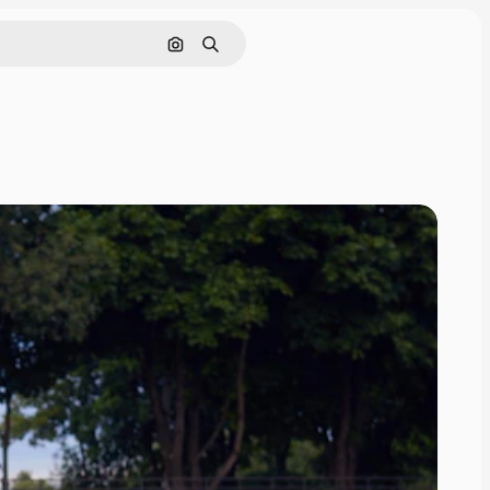
Поиск по изображению
Поиск