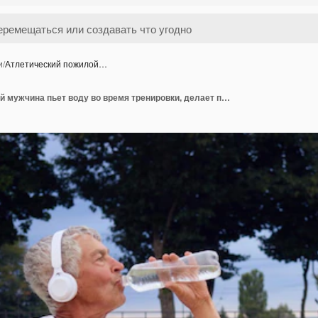
и
/
Атлетический пожилой…
Атлетический пожилой мужчина пьет воду во время тренировки, делает перерыв во время тренировок на стадионе, сидит на коврике для йоги, держит бутылку в руках, слушает музыку, наслаждается отдыхом во время спортивных занятий на открытом воздухе.