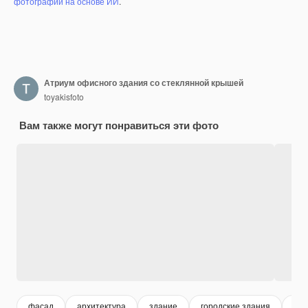
фотографий на основе ИИ
.
Атриум офисного здания со стеклянной крышей
toyakisfoto
Вам также могут понравиться эти фото
фасад
архитектура
здание
городские здания
дом