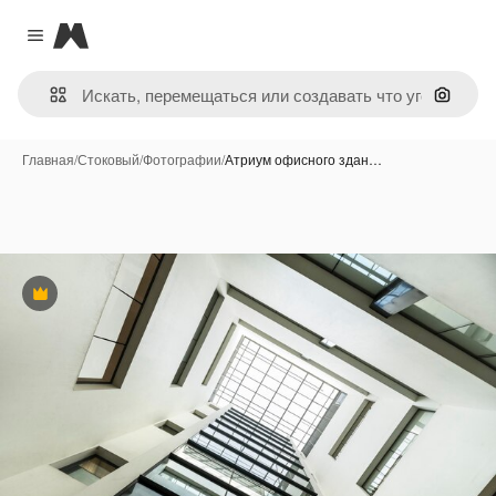
Magnific
Close menu
Поиск 
Главная
/
Стоковый
/
Фотографии
/
Атриум офисного здан…
Премиум