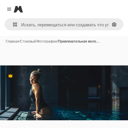
Magnific
Close menu
Поиск 
Главная
/
Стоковый
/
Фотографии
/
Привлекательная моло…
Премиум