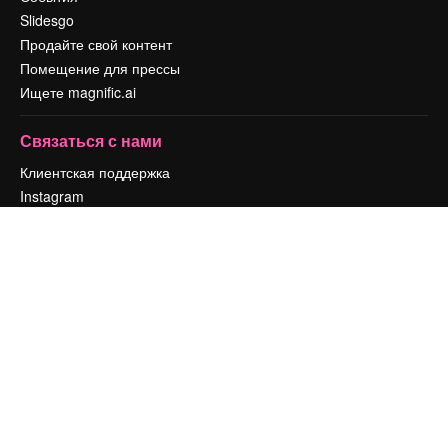
Slidesgo
Продайте свой контент
Помещение для прессы
Ищете magnific.ai
Связаться с нами
Клиентская поддержка
Instagram
YouTube
LinkedIn
TikTok
Discord
X
Reddit
Copyright © 2010-
2026
Freepik Company S.L.U.
Все права защищены
.