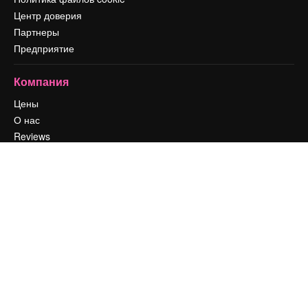
Центр доверия
Партнеры
Предприятие
Компания
Цены
О нас
Reviews
Вакансии
Поиск тенденций
Блог
События
Slidesgo
Продайте свой контент
Помещение для прессы
Ищете magnific.ai
Связаться с нами