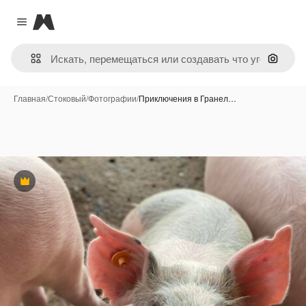
Magnific
Close menu
Поиск 
Главная
/
Стоковый
/
Фотографии
/
Приключения в Гранел…
Премиум