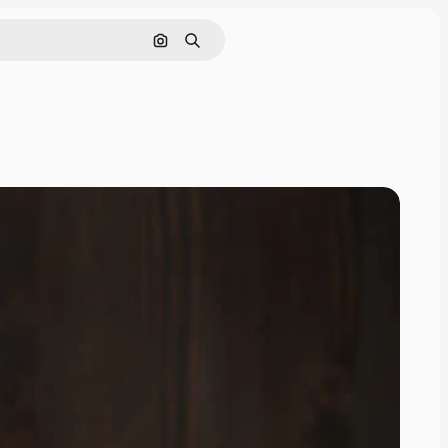
Поиск по изображению
Поиск