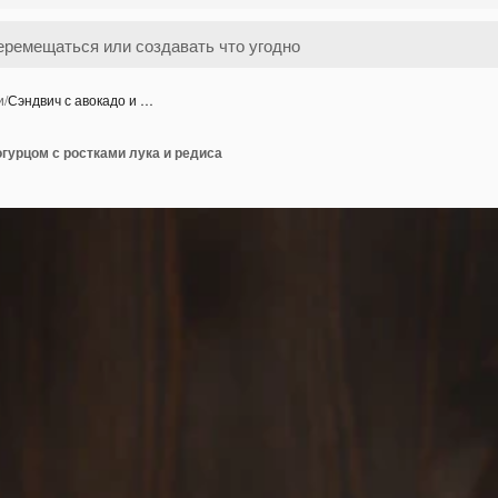
и
/
Сэндвич с авокадо и …
огурцом с ростками лука и редиса