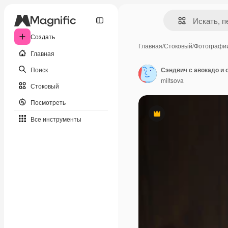
Создать
Главная
/
Стоковый
/
Фотографи
Главная
Поиск
Сэндвич с авокадо и 
miltsova
Стоковый
Посмотреть
Премиум
Все инструменты