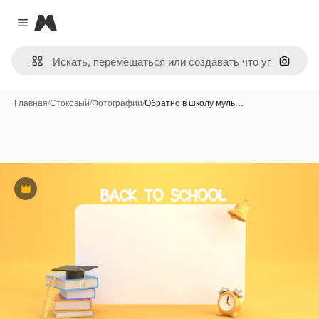
Magnific
Close menu
Поиск 
Главная
/
Стоковый
/
Фотографии
/
Обратно в школу муль…
Премиум