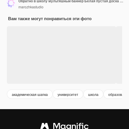
Обратно в школу мультяшный баннер Белая пустая доска со стопкой книг, выпускной колпачок, лестница, колокольчик и будильник на желтом фоне Концепция роста или онлайн-образования 3d визуализация иллюстрации
marozhkastudio
Вам также могут понравиться эти фото
академическая шапка
университет
школа
образовани