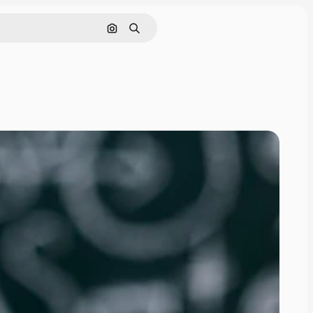
Поиск по изображению
Поиск