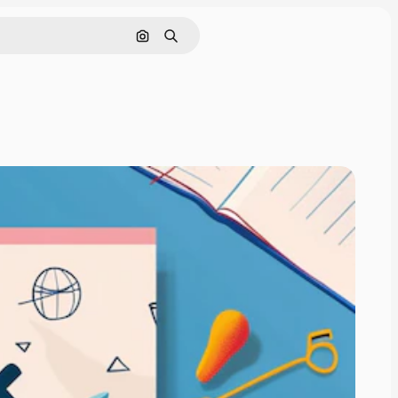
Поиск по изображению
Поиск