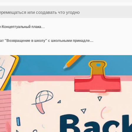
и
/
Концептуальный плака…
Концептуальный плакат "Возвращение в школу" с школьными принадлежностями с надписью "Возвратиться в школу"