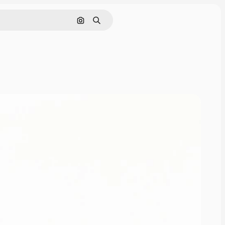
Поиск по изображению
Поиск