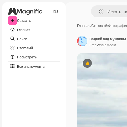
Создать
Главная
/
Стоковый
/
Фотографи
Главная
Поиск
FreeWhaleMedia
Стоковый
Посмотреть
Премиум
Все инструменты