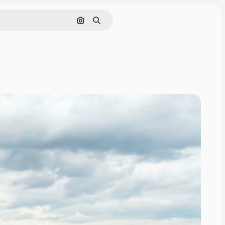
Поиск по изображению
Поиск