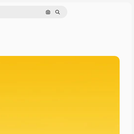
Поиск по изображению
Поиск