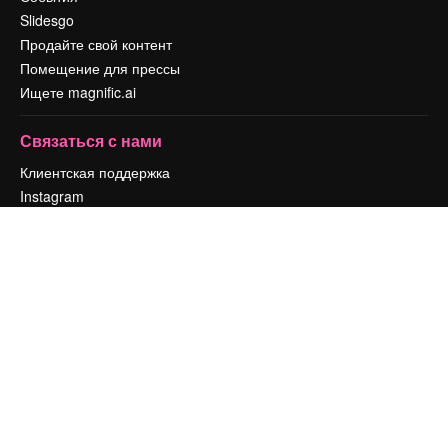
Slidesgo
Продайте свой контент
Помещение для прессы
Ищете magnific.ai
Связаться с нами
Клиентская поддержка
Instagram
YouTube
LinkedIn
TikTok
Discord
X
Reddit
Copyright © 2010-
2026
Freepik Company S.L.U.
Все права защищены
.