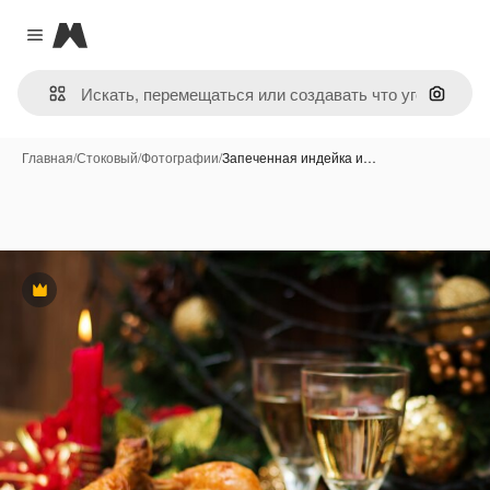
Magnific
Close menu
Поиск 
Главная
/
Стоковый
/
Фотографии
/
Запеченная индейка и…
Премиум